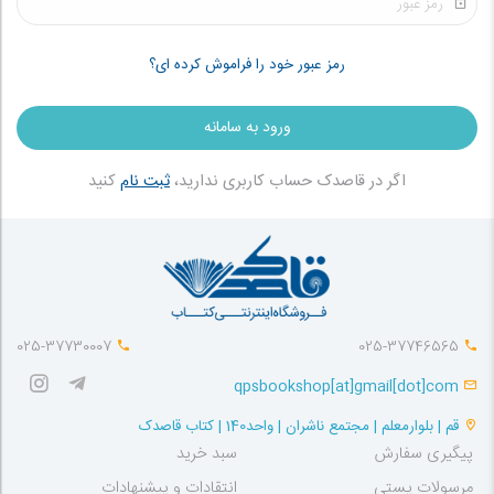
رمز عبور خود را فراموش کرده ای؟
اگر در قاصدک حساب کاربری ندارید،
ثبت نام
کنید
025-37730007
025-37746565
qpsbookshop[at]gmail[dot]com
قم | بلوارمعلم | مجتمع ناشران | واحد140 | کتاب قاصدک
پیگیری سفارش
سبد خرید
مرسولات پستی
انتقادات و پیشنهادات